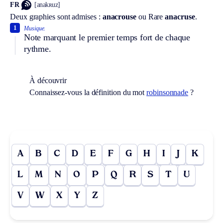
FR
[anakʀuz]
Deux graphies sont admises :
anacrouse
ou
Rare
anacruse
.
1
Musique.
Note marquant le premier temps fort de chaque
rythme.
À découvrir
Connaissez-vous la définition du mot
robinsonnade
?
A
B
C
D
E
F
G
H
I
J
K
L
M
N
O
P
Q
R
S
T
U
V
W
X
Y
Z