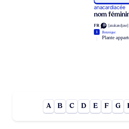
anacardiacée
nom fémini
FR
[anakaʀdjase]
1
Botanique.
Plante appart
A
B
C
D
E
F
G