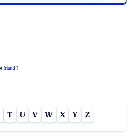
ot
friand
?
T
U
V
W
X
Y
Z