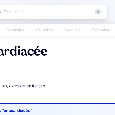
mmencez à chercher un mot dans le dictionnaire :
S
esults found.
Synonymes
Contraires
Locutions
Expressions
ardiacée
ymes, exemples en français
de
“anacardiacée“