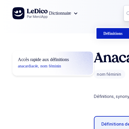
Aller au contenu
Co
Dictionnaire
0
r
Définitions
Anac
Accès rapide aux définitions
anacardiacée, nom féminin
nom féminin
Définitions, synon
Définitions 