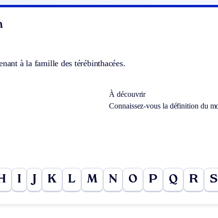
n
enant à la famille des térébinthacées.
À découvrir
Connaissez-vous la définition du m
H
I
J
K
L
M
N
O
P
Q
R
S