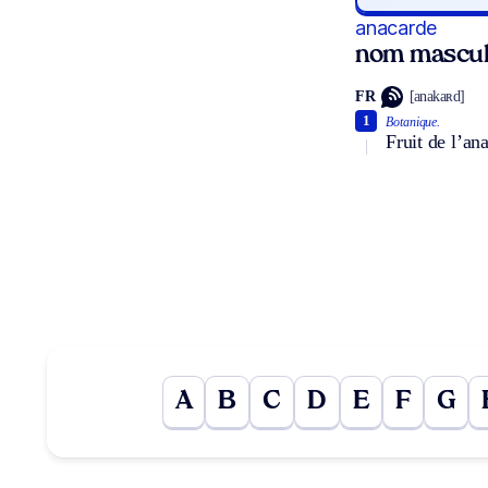
anacarde
nom mascul
FR
[anakaʀd]
1
Botanique.
Fruit de l’an
A
B
C
D
E
F
G