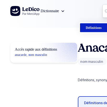
Aller au contenu
Co
Dictionnaire
0
r
Définitions
Anac
Accès rapide aux définitions
anacarde, nom masculin
nom masculin
Définitions, synon
Définitions 