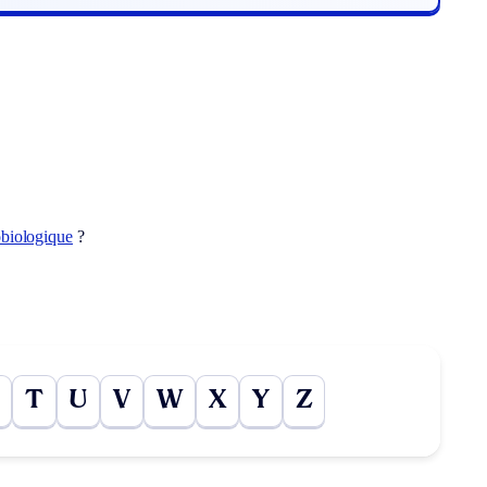
obiologique
?
T
U
V
W
X
Y
Z