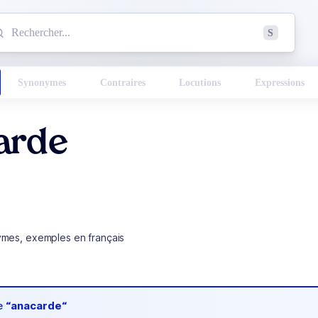
mmencez à chercher un mot dans le dictionnaire :
S
esults found.
Synonymes
Contraires
Locutions
Expressions
arde
ymes, exemples en français
de
“anacarde“