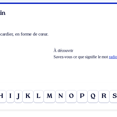
in
acardier, en forme de cœur.
À découvrir
Savez-vous ce que signifie le mot
radi
H
I
J
K
L
M
N
O
P
Q
R
S