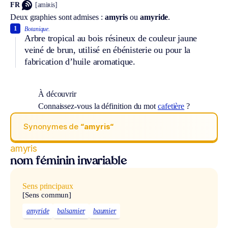
FR
[amiʀis]
Deux graphies sont admises :
amyris
ou
amyride
.
1
Botanique.
Arbre tropical au bois résineux de couleur jaune
veiné de brun, utilisé en ébénisterie ou pour la
fabrication d’huile aromatique.
À découvrir
Connaissez-vous la définition du mot
cafetière
?
Synonymes de
“amyris“
amyris
nom féminin invariable
Sens principaux
[Sens commun]
amyride
balsamier
baumier