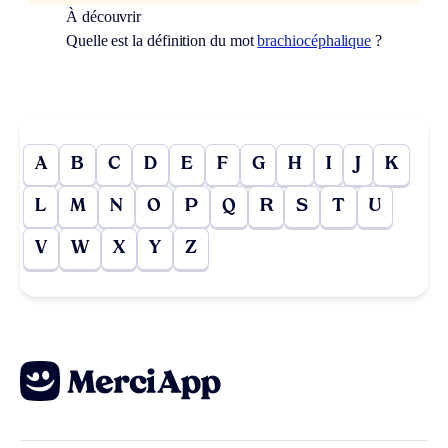
À découvrir
Quelle est la définition du mot
brachiocéphalique
?
A
B
C
D
E
F
G
H
I
J
K
L
M
N
O
P
Q
R
S
T
U
V
W
X
Y
Z