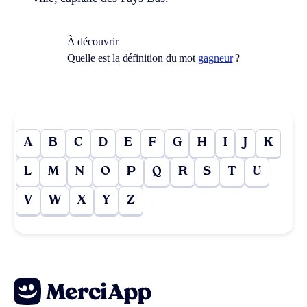
À découvrir
Quelle est la définition du mot
gagneur
?
A
B
C
D
E
F
G
H
I
J
K
L
M
N
O
P
Q
R
S
T
U
V
W
X
Y
Z