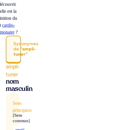
écouvrir
lle est la
inition du
t
cardio-
lmonaire
?
Synonymes
de
“ampli-
tuner“
ampli-
tuner
nom
masculin
Sens
principaux
[Sens
commun]
ampli-