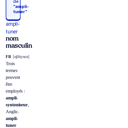
de
“ampli-
tuner“
ampli-
tuner
nom
masculin
FR
[ɑ̃plitynɛʀ]
Trois
termes
peuvent
être
employés :
ampli-
syntoniseur
,
Anglic.
ampli-
tuner