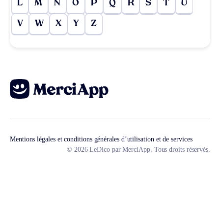
L
M
N
O
P
Q
R
S
T
U
V
W
X
Y
Z
Mentions légales et conditions générales d’utilisation et de services
© 2026 LeDico par MerciApp. Tous droits réservés.