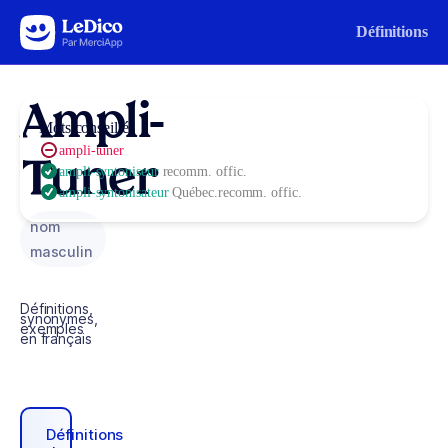
Aller au contenu
Définitions
Ampli-
Mots conseillés
ampli-tuner
Tuner
ampli-syntoniseur
recomm. offic.
ampli-syntonisateur
Québec.recomm. offic.
nom
masculin
Définitions,
synonymes,
exemples
en français
Définitions