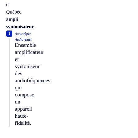
et
Québéc.
ampli-
syntonisateur
.
1
Acoustique.
Audiovisuel.
Ensemble
amplificateur
et
syntoniseur
des
audiofréquences
qui
compose
un
appareil
haute-
fidélité.