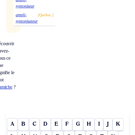
syntoniseur
ampli-
[Québec.]
syntonisateur
écouvrir
avez-
ous ce
ue
gnifie le
ot
lamiche
?
A
B
C
D
E
F
G
H
I
J
K