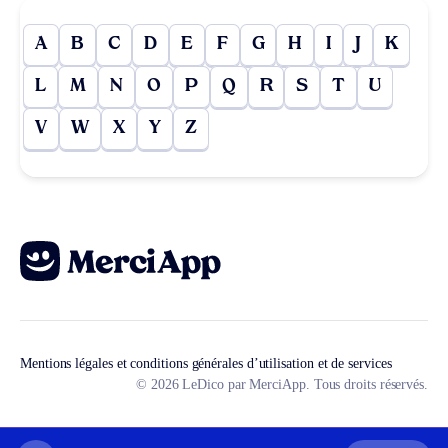
A
B
C
D
E
F
G
H
I
J
K
L
M
N
O
P
Q
R
S
T
U
V
W
X
Y
Z
Mentions légales et conditions générales d’utilisation et de services
© 2026 LeDico par MerciApp. Tous droits réservés.