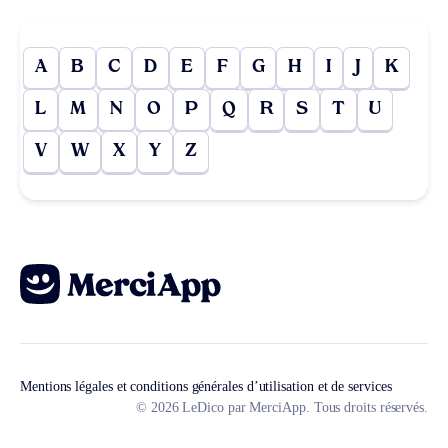
A
B
C
D
E
F
G
H
I
J
K
L
M
N
O
P
Q
R
S
T
U
V
W
X
Y
Z
Mentions légales et conditions générales d’utilisation et de services
© 2026 LeDico par MerciApp. Tous droits réservés.