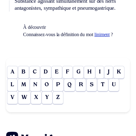
Substance agissant simultanément sur des nerfs
antagonistes, sympathique et pneumogastrique.
À découvrir
Connaissez-vous la définition du mot
liniment
?
A
B
C
D
E
F
G
H
I
J
K
L
M
N
O
P
Q
R
S
T
U
V
W
X
Y
Z