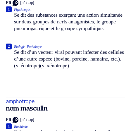
FR
[ɑ̃fɔtʀɔp]
1
Physiologie.
Se dit des substances exerçant une action simultanée
sur deux groupes de nerfs antagonistes, le groupe
pneumogastrique et le groupe sympathique.
2
Biologie.
Pathologie.
Se dit d’un vecteur viral pouvant infecter des cellules
d’une autre espèce (bovine, porcine, humaine, etc.).
(v. écotrope)
(v. xénotrope)
amphotrope
nom masculin
FR
[ɑ̃fɔtʀɔp]
1
Biochimie.