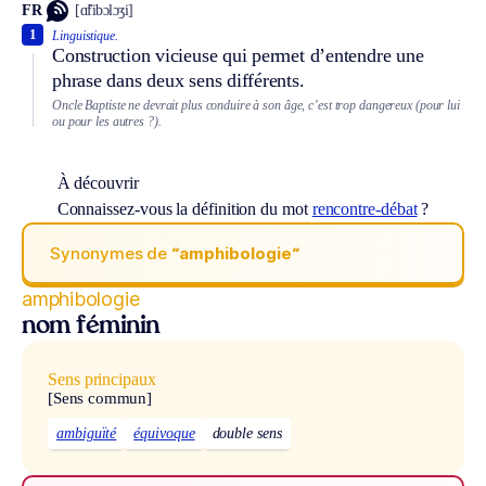
FR
[ɑ̃fibɔlɔʒi]
1
Linguistique.
Construction vicieuse qui permet d’entendre une
phrase dans deux sens différents.
Oncle Baptiste ne devrait plus conduire à son âge, c’est trop dangereux (pour lui
ou pour les autres ?).
À découvrir
Connaissez-vous la définition du mot
rencontre-débat
?
Synonymes de
“amphibologie“
amphibologie
nom féminin
Sens principaux
[Sens commun]
ambiguïté
équivoque
double sens