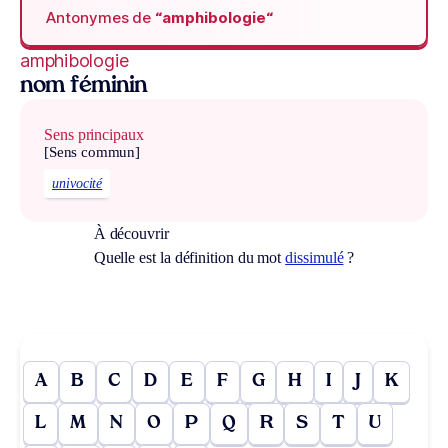
Antonymes de
“amphibologie“
amphibologie
nom féminin
Sens principaux
[Sens commun]
univocité
À découvrir
Quelle est la définition du mot
dissimulé
?
A
B
C
D
E
F
G
H
I
J
K
L
M
N
O
P
Q
R
S
T
U