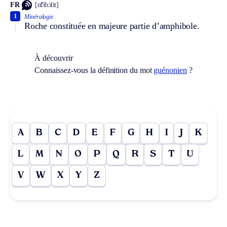
FR
[ɑ̃fibɔlit]
1
Minéralogie.
Roche constituée en majeure partie d’amphibole.
À découvrir
Connaissez-vous la définition du mot
guénonien
?
A
B
C
D
E
F
G
H
I
J
K
L
M
N
O
P
Q
R
S
T
U
V
W
X
Y
Z