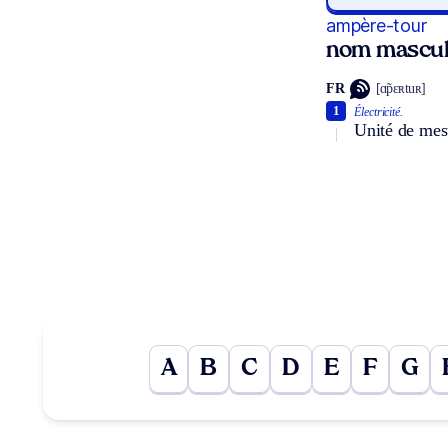
ampère-tour
nom mascul
FR
[ɑ̃pɛʀtuʀ]
1
Électricité.
Unité de mes
A
B
C
D
E
F
G