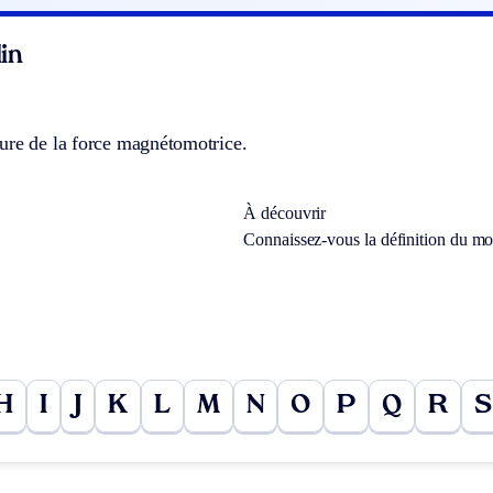
in
ure de la force magnétomotrice.
À découvrir
Connaissez-vous la définition du m
H
I
J
K
L
M
N
O
P
Q
R
S