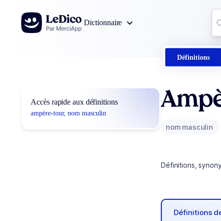
Aller au contenu
Co
Dictionnaire
0
r
Définitions
Ampè
Accès rapide aux définitions
ampère-tour, nom masculin
nom masculin
Définitions, synon
Définitions 