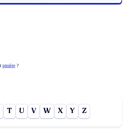
ot
pinière
?
T
U
V
W
X
Y
Z