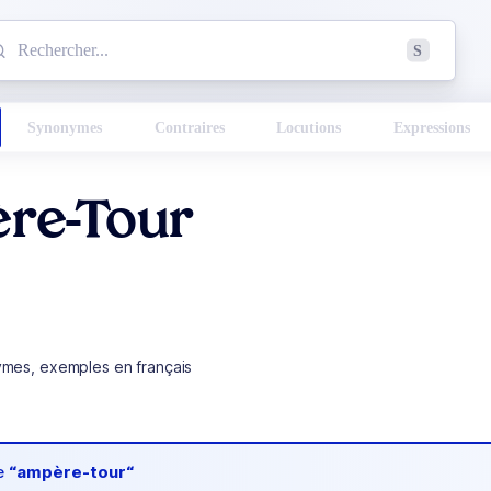
mmencez à chercher un mot dans le dictionnaire :
S
esults found.
Synonymes
Contraires
Locutions
Expressions
re-Tour
ymes, exemples en français
de
“ampère-tour“