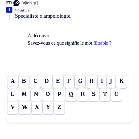
FR
[ɑ̃pelɔlɔg]
1
Viticulture.
Spécialiste d'ampélologie.
À découvrir
Savez-vous ce que signifie le mot
filtrable
?
A
B
C
D
E
F
G
H
I
J
K
L
M
N
O
P
Q
R
S
T
U
V
W
X
Y
Z