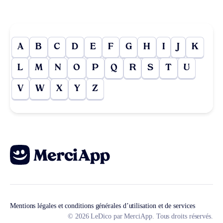
A
B
C
D
E
F
G
H
I
J
K
L
M
N
O
P
Q
R
S
T
U
V
W
X
Y
Z
Mentions légales et conditions générales d’utilisation et de services
© 2026 LeDico par MerciApp. Tous droits réservés.