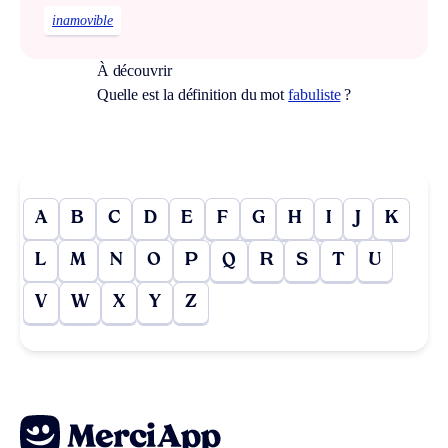
inamovible
À découvrir
Quelle est la définition du mot
fabuliste
?
A
B
C
D
E
F
G
H
I
J
K
L
M
N
O
P
Q
R
S
T
U
V
W
X
Y
Z