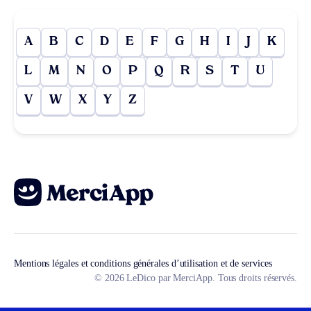
A
B
C
D
E
F
G
H
I
J
K
L
M
N
O
P
Q
R
S
T
U
V
W
X
Y
Z
Mentions légales et conditions générales d’utilisation et de services
© 2026 LeDico par MerciApp. Tous droits réservés.