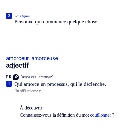
2
Sens figuré.
Personne qui commence quelque chose.
amorceur, amorceuse
adjectif
FR
[amɔʀsœʀ, amɔʀsøz]
Qui amorce un processus, qui le déclenche.
1
Un ARN amorceur.
À découvrir
Connaissez-vous la définition du mot
couillonner
?