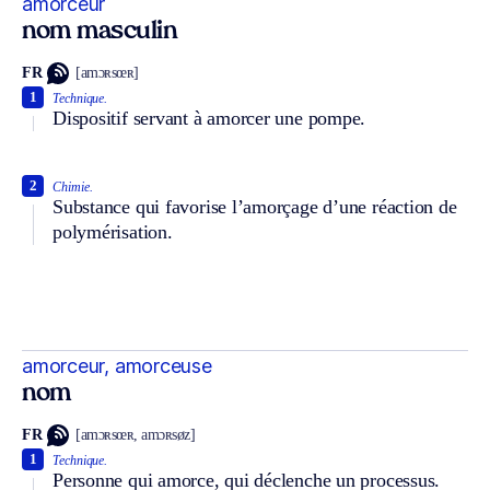
amorceur
nom masculin
FR
[amɔʀsœʀ]
1
Technique.
Dispositif servant à amorcer une pompe.
2
Chimie.
Substance qui favorise l’amorçage d’une réaction de
polymérisation.
amorceur, amorceuse
nom
FR
[amɔʀsœʀ, amɔʀsøz]
1
Technique.
Personne qui amorce, qui déclenche un processus.