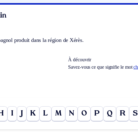
in
agnol produit dans la région de Xérès.
À découvrir
Savez-vous ce que signifie le mot
ch
H
I
J
K
L
M
N
O
P
Q
R
S