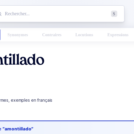
mmencez à chercher un mot dans le dictionnaire :
S
esults found.
Synonymes
Contraires
Locutions
Expressions
tillado
ymes, exemples en français
de
“amontillado“