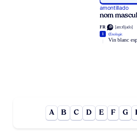
amontillado
nom mascul
FR
[amɔ̃tijado]
1
Œnologie.
Vin blanc esp
A
B
C
D
E
F
G