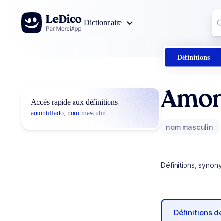
Aller au contenu
Co
Dictionnaire
0
r
Définitions
Amon
Accès rapide aux définitions
amontillado, nom masculin
nom masculin
Définitions, synon
Définitions 