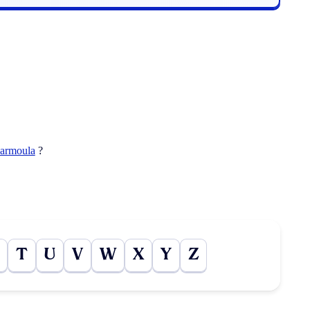
armoula
?
T
U
V
W
X
Y
Z