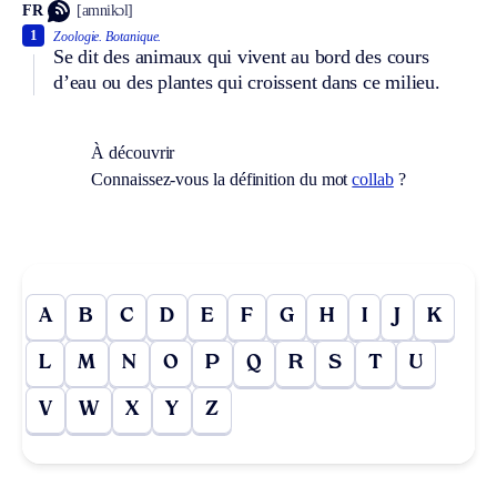
FR
[amnikɔl]
1
Zoologie.
Botanique.
Se dit des animaux qui vivent au bord des cours
d’eau ou des plantes qui croissent dans ce milieu.
À découvrir
Connaissez-vous la définition du mot
collab
?
A
B
C
D
E
F
G
H
I
J
K
L
M
N
O
P
Q
R
S
T
U
V
W
X
Y
Z