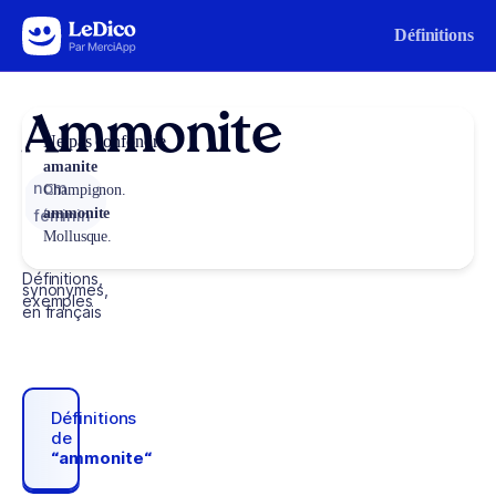
Aller au contenu
Définitions
Ammonite
Ne pas confondre
amanite
nom
Champignon.
ammonite
féminin
Mollusque.
Définitions,
synonymes,
exemples
en français
Définitions
de
“ammonite“