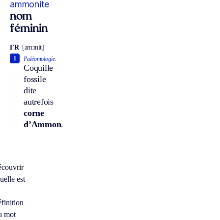
ammonite
nom
féminin
FR
[amɔnit]
1
Paléontologie.
Coquille
fossile
dite
autrefois
corne
d’Ammon
.
À
écouvrir
uelle est
éfinition
u mot