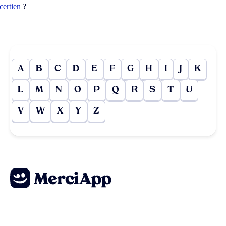
acertien
?
A
B
C
D
E
F
G
H
I
J
K
L
M
N
O
P
Q
R
S
T
U
V
W
X
Y
Z