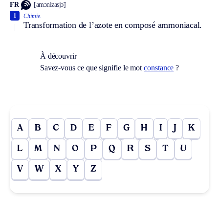
FR
[amɔnizasjɔ̃]
1
Chimie.
Transformation de l’azote en composé ammoniacal.
À découvrir
Savez-vous ce que signifie le mot
constance
?
A
B
C
D
E
F
G
H
I
J
K
L
M
N
O
P
Q
R
S
T
U
V
W
X
Y
Z