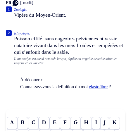
FR
[amɔdit]
1
Zoologie.
Vipère du Moyen-Orient.
2
Ichtyologie.
Poisson effilé, sans nageoires pelviennes ni vessie
natatoire vivant dans les mers froides et tempérées et
qui s’enfouit dans le sable.
L’ammodyte est aussi nommée lançon, équille ou anguille de sable selon les
régions et les variétés.
À découvrir
Connaissez-vous la définition du mot
élastofibre
?
A
B
C
D
E
F
G
H
I
J
K