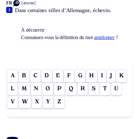
FR
[amɛstʀ]
Dans certaines villes d’Allemagne, échevin.
1
À découvrir
Connaissez-vous la définition du mot
amidonner
?
A
B
C
D
E
F
G
H
I
J
K
L
M
N
O
P
Q
R
S
T
U
V
W
X
Y
Z