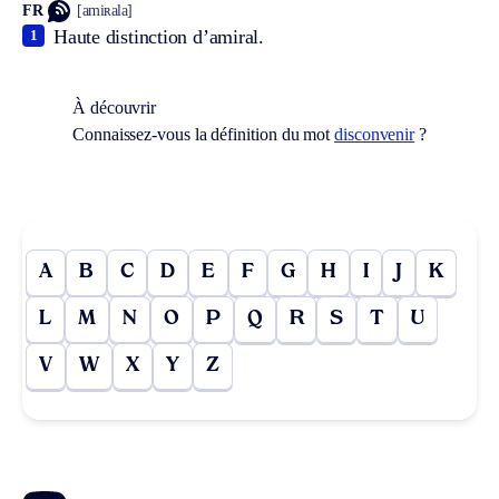
FR
[amiʀala]
Haute distinction d’amiral.
1
À découvrir
Connaissez-vous la définition du mot
disconvenir
?
A
B
C
D
E
F
G
H
I
J
K
L
M
N
O
P
Q
R
S
T
U
V
W
X
Y
Z