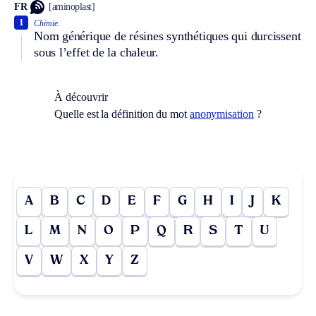
FR
[aminoplast]
1
Chimie.
Nom générique de résines synthétiques qui durcissent
sous l’effet de la chaleur.
À découvrir
Quelle est la définition du mot
anonymisation
?
A
B
C
D
E
F
G
H
I
J
K
L
M
N
O
P
Q
R
S
T
U
V
W
X
Y
Z