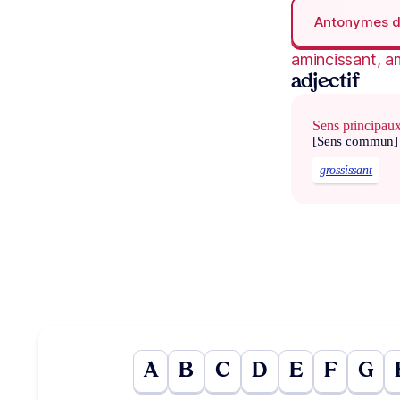
Antonymes 
amincissant, a
adjectif
Sens principau
[Sens commun]
grossissant
A
B
C
D
E
F
G