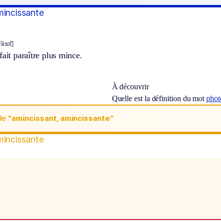
mincissante
sisɑ̃t]
fait paraître plus mince.
À découvrir
Quelle est la définition du mot
phot
de
“amincissant, amincissante“
mincissante
x