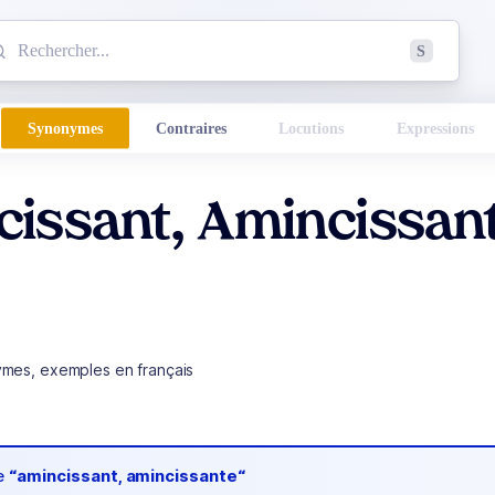
mmencez à chercher un mot dans le dictionnaire :
S
esults found.
Synonymes
Contraires
Locutions
Expressions
issant, Amincissan
ymes, exemples en français
de
“amincissant, amincissante“