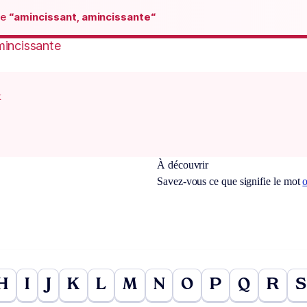
de
“amincissant, amincissante“
mincissante
x
À découvrir
Savez-vous ce que signifie le mot
H
I
J
K
L
M
N
O
P
Q
R
S