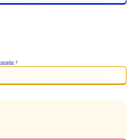
otrophe
?