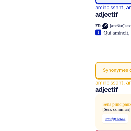
amincissant, a
adjectif
FR
[amɛ̃sisɑ̃, amɛ̃
Qui amincit, 
1
Synonymes 
amincissant, a
adjectif
Sens principau
[Sens commun]
amaigrissant