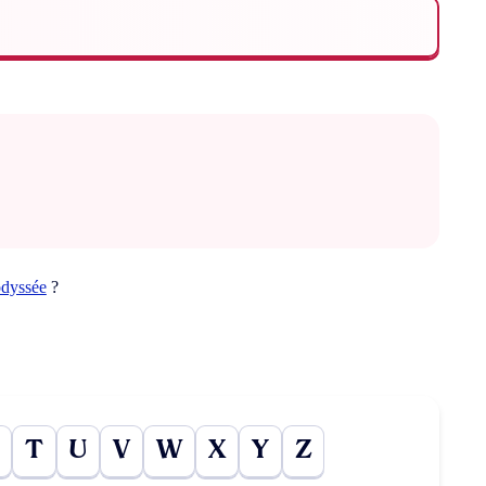
odyssée
?
T
U
V
W
X
Y
Z