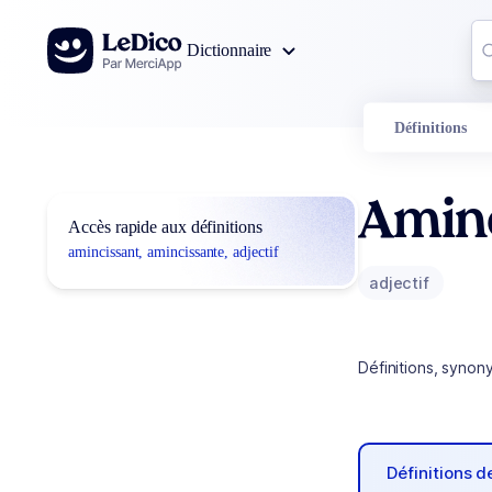
Aller au contenu
Co
Dictionnaire
0
r
Définitions
Aminc
Accès rapide aux définitions
amincissant, amincissante, adjectif
adjectif
Définitions, synon
Définitions 