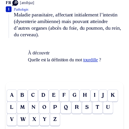
FR
[amibjaz]
1
Pathologie.
Maladie parasitaire, affectant initialement l’intestin
(dysenterie amibienne) mais pouvant atteindre
d’autres organes (abcès du foie, du poumon, du rein,
du cerveau).
À découvrir
Quelle est la définition du mot
tourdille
?
A
B
C
D
E
F
G
H
I
J
K
L
M
N
O
P
Q
R
S
T
U
V
W
X
Y
Z