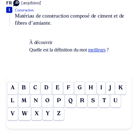
FR
[amjɑ̃tsimɑ̃]
1
Construction.
Matériau de construction composé de ciment et de
fibres d’amiante.
À découvrir
Quelle est la définition du mot
meilleurs
?
A
B
C
D
E
F
G
H
I
J
K
L
M
N
O
P
Q
R
S
T
U
V
W
X
Y
Z