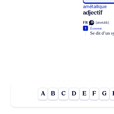
amétallique
adjectif
FR
[ametalik]
1
Économie.
Se dit d’un s
A
B
C
D
E
F
G