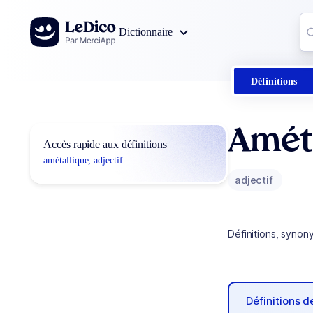
Aller au contenu
Co
Dictionnaire
0
r
Définitions
Amét
Accès rapide aux définitions
amétallique, adjectif
adjectif
Définitions, synon
Définitions 