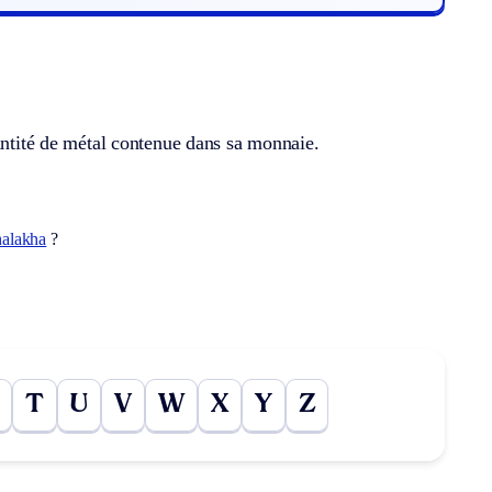
uantité de métal contenue dans sa monnaie.
halakha
?
T
U
V
W
X
Y
Z