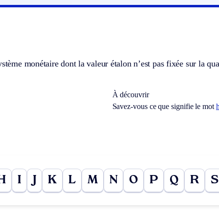
ystème monétaire dont la valeur étalon n’est pas fixée sur la q
À découvrir
Savez-vous ce que signifie le mot
H
I
J
K
L
M
N
O
P
Q
R
S