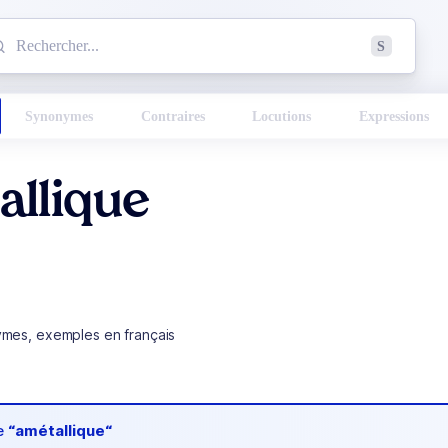
mmencez à chercher un mot dans le dictionnaire :
S
esults found.
Synonymes
Contraires
Locutions
Expressions
allique
ymes, exemples en français
de
“amétallique“