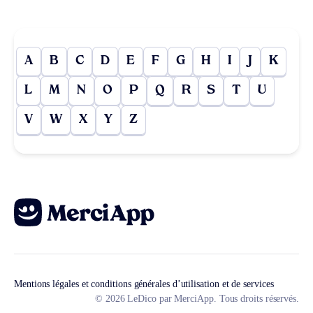
A
B
C
D
E
F
G
H
I
J
K
L
M
N
O
P
Q
R
S
T
U
V
W
X
Y
Z
Mentions légales et conditions générales d’utilisation et de services
© 2026 LeDico par MerciApp. Tous droits réservés.