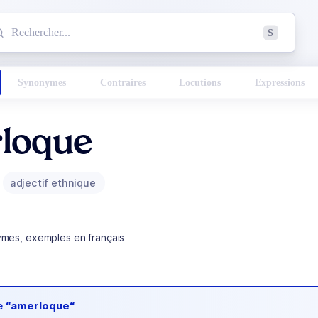
mmencez à chercher un mot dans le dictionnaire :
S
esults found.
Synonymes
Contraires
Locutions
Expressions
loque
adjectif ethnique
ymes, exemples en français
de
“amerloque“