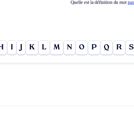
Quelle est la définition du mot
pas
H
I
J
K
L
M
N
O
P
Q
R
S