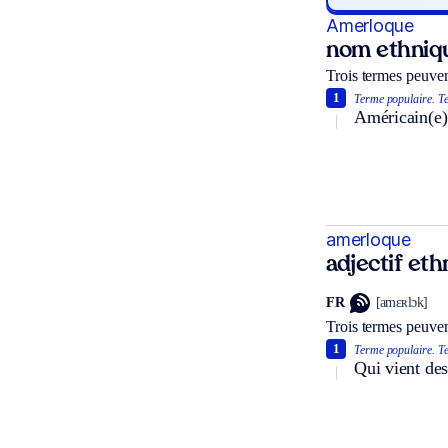
Amerloque
nom ethniq
Trois termes peuven
1
Terme populaire.
Te
Américain(e) 
amerloque
adjectif et
FR
[amɛʀlɔk]
Trois termes peuven
1
Terme populaire.
Te
Qui vient des