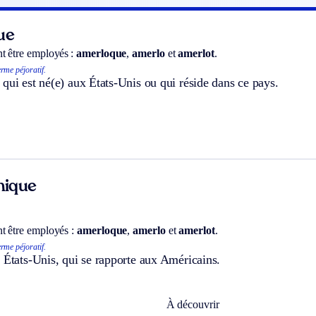
ue
t être employés :
amerloque
,
amerlo
et
amerlot
.
rme péjoratif.
qui est né(e) aux États-Unis ou qui réside dans ce pays.
hnique
t être employés :
amerloque
,
amerlo
et
amerlot
.
rme péjoratif.
 États-Unis, qui se rapporte aux Américains.
À découvrir