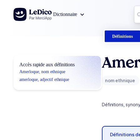
Aller au contenu
Co
Dictionnaire
0
r
Définitions
Amer
Accès rapide aux définitions
Amerloque, nom ethnique
amerloque, adjectif ethnique
nom ethnique
Définitions, synon
Définitions 