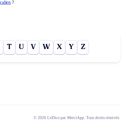
calien
?
T
U
V
W
X
Y
Z
© 2026 LeDico par MerciApp. Tous droits réservés.