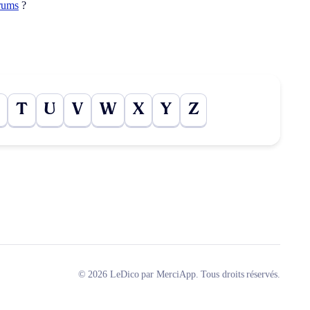
rums
?
T
U
V
W
X
Y
Z
© 2026 LeDico par MerciApp. Tous droits réservés.