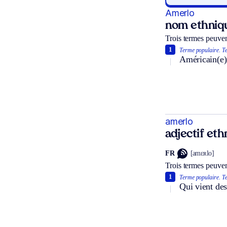
Amerlo
nom ethniq
Trois termes peuven
1
Terme populaire.
Te
Américain(e) 
amerlo
adjectif et
FR
[amɛʀlo]
Trois termes peuven
1
Terme populaire.
Te
Qui vient des