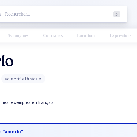
mmencez à chercher un mot dans le dictionnaire :
S
esults found.
Synonymes
Contraires
Locutions
Expressions
lo
adjectif ethnique
ymes, exemples en français
de
“amerlo“