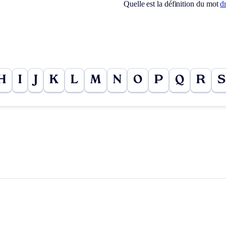
Quelle est la définition du mot
d
H
I
J
K
L
M
N
O
P
Q
R
S