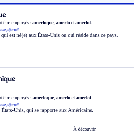
ue
t être employés :
amerloque
,
amerlo
et
amerlot
.
rme péjoratif.
qui est né(e) aux États-Unis ou qui réside dans ce pays.
hnique
t être employés :
amerloque
,
amerlo
et
amerlot
.
rme péjoratif.
 États-Unis, qui se rapporte aux Américains.
À découvrir