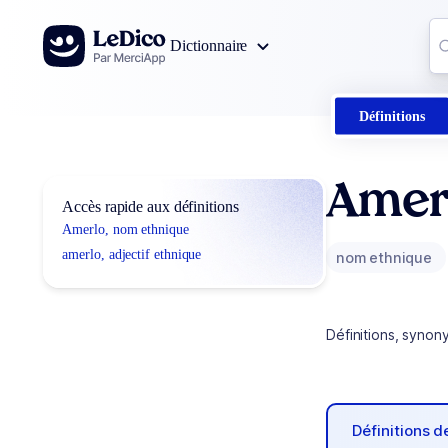
Aller au contenu
Co
Dictionnaire
0
r
Définitions
Amer
Accès rapide aux définitions
Amerlo, nom ethnique
amerlo, adjectif ethnique
nom ethnique
Définitions, synon
Définitions 