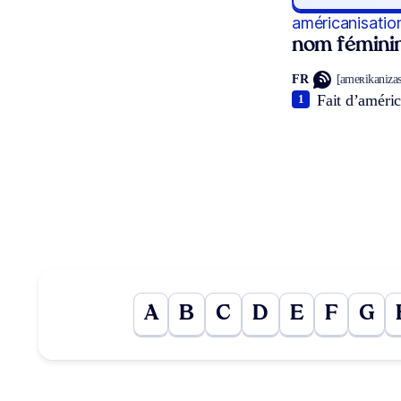
américanisatio
nom fémini
FR
[ameʀikanizasj
Fait d’améric
1
A
B
C
D
E
F
G