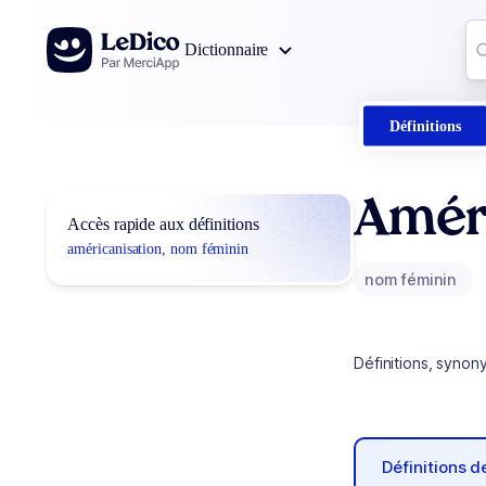
Aller au contenu
Co
Dictionnaire
0
r
Définitions
Amér
Accès rapide aux définitions
américanisation, nom féminin
nom féminin
Définitions, synon
Définitions 