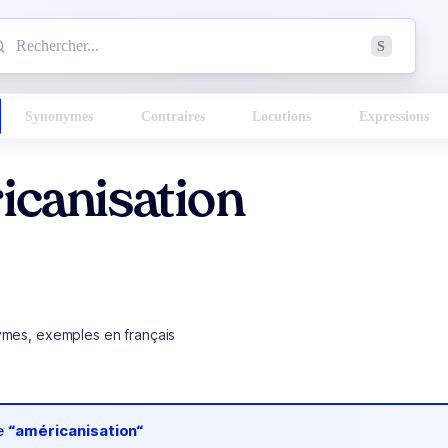
mmencez à chercher un mot dans le dictionnaire :
S
esults found.
Synonymes
Contraires
Locutions
Expressions
icanisation
ymes, exemples en français
de
“américanisation“