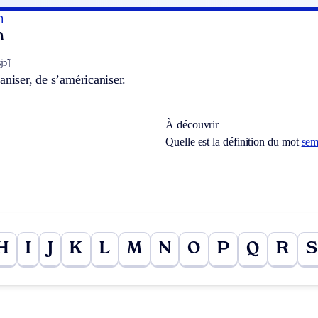
n
n
ɔ̃]
aniser, de s’américaniser.
À découvrir
Quelle est la définition du mot
sem
H
I
J
K
L
M
N
O
P
Q
R
S