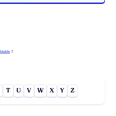
blable
?
T
U
V
W
X
Y
Z