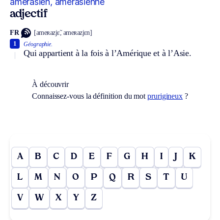
amérasien, amérasienne
adjectif
FR
[ameʀazjɛ̃, ameʀazjɛn]
1
Géographie.
Qui appartient à la fois à l’Amérique et à l’Asie.
À découvrir
Connaissez-vous la définition du mot
prurigineux
?
A
B
C
D
E
F
G
H
I
J
K
L
M
N
O
P
Q
R
S
T
U
V
W
X
Y
Z