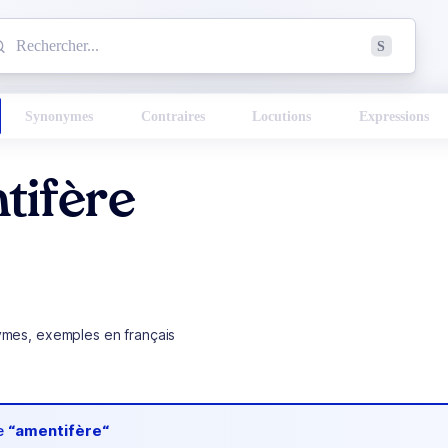
mmencez à chercher un mot dans le dictionnaire :
S
esults found.
Synonymes
Contraires
Locutions
Expressions
tifère
ymes, exemples en français
de
“amentifère“