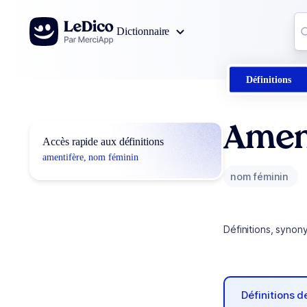
Aller au contenu
Co
Dictionnaire
0
r
Définitions
Amen
Accès rapide aux définitions
amentifère, nom féminin
nom féminin
Définitions, synon
Définitions 