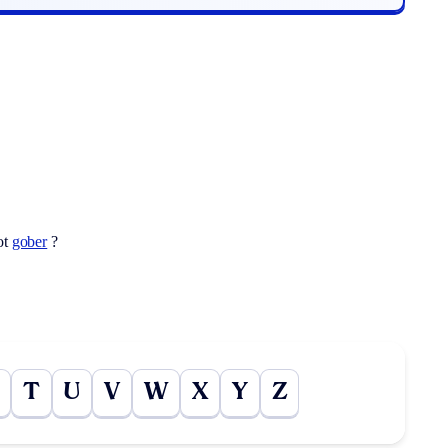
ot
gober
?
T
U
V
W
X
Y
Z