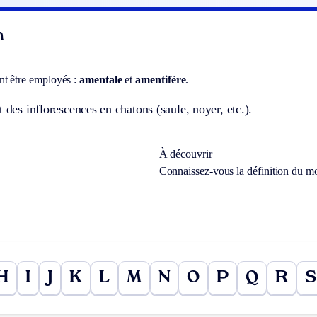
n
t être employés :
amentale
et
amentifère
.
t des inflorescences en chatons (saule, noyer, etc.).
À découvrir
Connaissez-vous la définition du m
H
I
J
K
L
M
N
O
P
Q
R
S