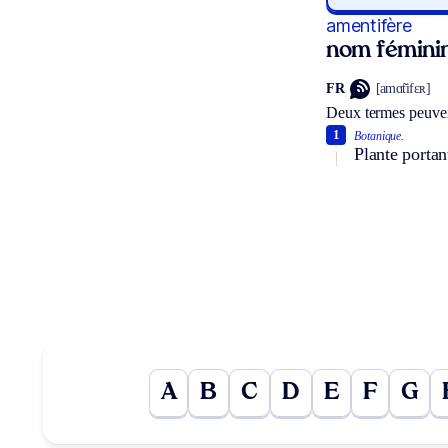
amentifère
nom fémini
FR
[amɑ̃tifɛʀ]
Deux termes peuven
1
Botanique.
Plante portan
A
B
C
D
E
F
G