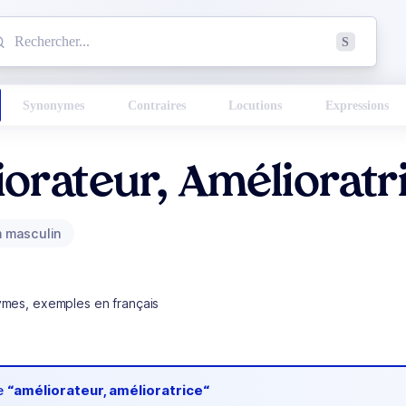
mmencez à chercher un mot dans le dictionnaire :
S
esults found.
Synonymes
Contraires
Locutions
Expressions
orateur, Amélioratr
 masculin
ymes, exemples en français
de
“améliorateur, amélioratrice“