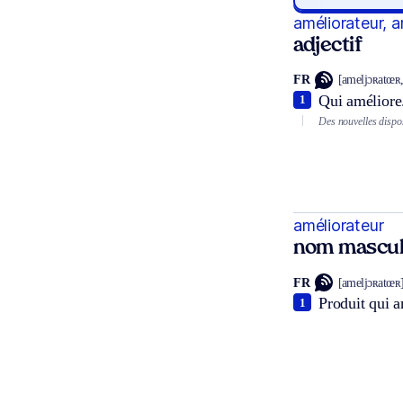
améliorateur, a
adjectif
FR
[ameljɔʀatœʀ,
Qui améliore
1
Des nouvelles dispos
améliorateur
nom mascul
FR
[ameljɔʀatœʀ
Produit qui a
1