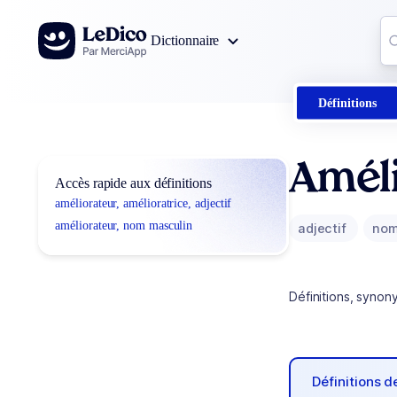
Aller au contenu
Co
Dictionnaire
0
r
Définitions
Améli
Accès rapide aux définitions
améliorateur, amélioratrice, adjectif
améliorateur, nom masculin
adjectif
nom
Définitions, synon
Définitions 