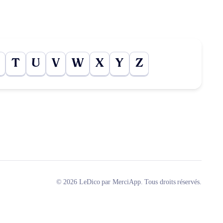
T
U
V
W
X
Y
Z
© 2026 LeDico par MerciApp. Tous droits réservés.