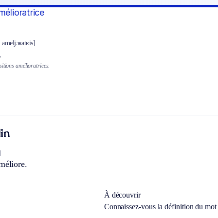
mélioratrice
 ameljɔʀatʀis]
.
itions amélioratrices.
in
]
méliore.
À découvrir
Connaissez-vous la définition du mo