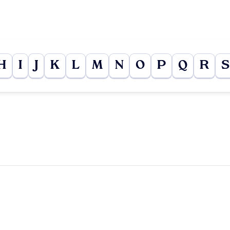
H
I
J
K
L
M
N
O
P
Q
R
S