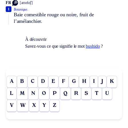
FR
[amelɑ̃ʃ]
1
Botanique.
Baie comestible rouge ou noire, fruit de
l’amélanchier.
À découvrir
Savez-vous ce que signifie le mot
bushido
?
A
B
C
D
E
F
G
H
I
J
K
L
M
N
O
P
Q
R
S
T
U
V
W
X
Y
Z