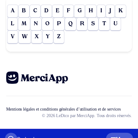
A
B
C
D
E
F
G
H
I
J
K
L
M
N
O
P
Q
R
S
T
U
V
W
X
Y
Z
Mentions légales et conditions générales d’utilisation et de services
© 2026 LeDico par MerciApp. Tous droits réservés.