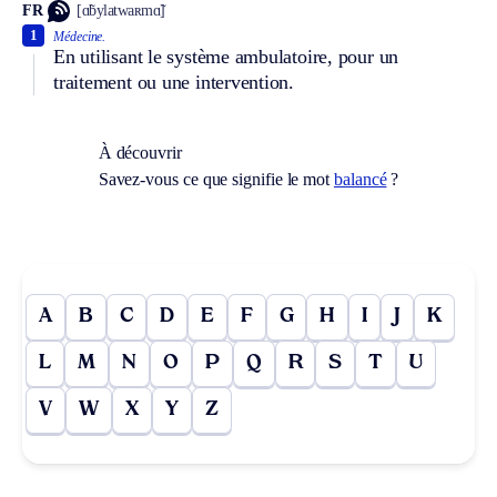
FR
[ɑ̃bylatwaʀmɑ̃]
1
Médecine.
En utilisant le système ambulatoire, pour un
traitement ou une intervention.
À découvrir
Savez-vous ce que signifie le mot
balancé
?
A
B
C
D
E
F
G
H
I
J
K
L
M
N
O
P
Q
R
S
T
U
V
W
X
Y
Z