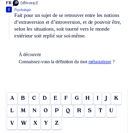
FR
[ɑ̃bivɛʀsjɔ̃]
1
Psychologie.
Fait pour un sujet de se retrouver entre les notions
d’extraversion et d’introversion, et de pouvoir être,
selon les situations, soit tourné vers le monde
extérieur soit replié sur soi-même.
À découvrir
Connaissez-vous la définition du mot
métastatique
?
A
B
C
D
E
F
G
H
I
J
K
L
M
N
O
P
Q
R
S
T
U
V
W
X
Y
Z