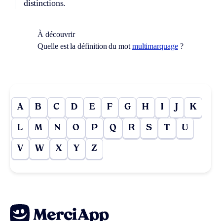
distinctions.
À découvrir
Quelle est la définition du mot
multimarquage
?
A
B
C
D
E
F
G
H
I
J
K
L
M
N
O
P
Q
R
S
T
U
V
W
X
Y
Z