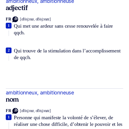
ambitionneux, ambitionneuse
adjectif
FR
[ɑ̃bisjɔnø, ɑ̃bisjɔnøz]
Qui met une ardeur sans cesse renouvelée à faire
1
qqch.
Qui trouve de la stimulation dans l’accomplissement
2
de qqch.
ambitionneux, ambitionneuse
nom
FR
[ɑ̃bisjɔnø, ɑ̃bisjɔnøz]
Personne qui manifeste la volonté de s’élever, de
1
réaliser une chose difficile, d’obtenir le pouvoir et les