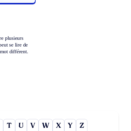
re plusieurs
eut se lire de
mot différent.
T
U
V
W
X
Y
Z