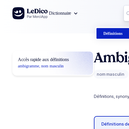
Aller au contenu
Co
Dictionnaire
0
r
Définitions
Amb
Accès rapide aux définitions
ambigramme, nom masculin
nom masculin
Définitions, synon
Définitions 