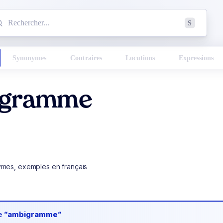
mmencez à chercher un mot dans le dictionnaire :
S
esults found.
Synonymes
Contraires
Locutions
Expressions
igramme
ymes, exemples en français
de
“ambigramme“