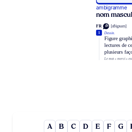
ambigramme
nom mascul
FR
[ɑ̃bigʀam]
1
Dessin.
Figure graphi
lectures de c
plusieurs faç
Le mot « merci » est
A
B
C
D
E
F
G