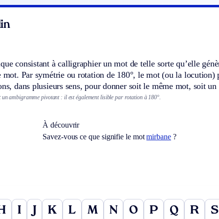
in
que consistant à calligraphier un mot de telle sorte qu’elle génè
e mot. Par symétrie ou rotation de 180°, le mot (ou la locution) p
ons, dans plusieurs sens, pour donner soit le même mot, soit un 
 un ambigramme pivotant : il est également lisible par rotation à 180°.
À découvrir
Savez-vous ce que signifie le mot
mirbane
?
H
I
J
K
L
M
N
O
P
Q
R
S