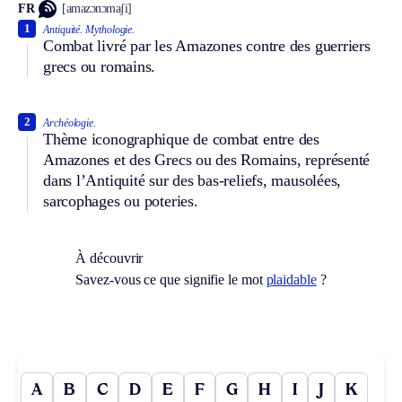
FR
[amazɔnɔmaʃi]
1
Antiquité.
Mythologie.
Combat livré par les Amazones contre des guerriers
grecs ou romains.
2
Archéologie.
Thème iconographique de combat entre des
Amazones et des Grecs ou des Romains, représenté
dans l’Antiquité sur des bas-reliefs, mausolées,
sarcophages ou poteries.
À découvrir
Savez-vous ce que signifie le mot
plaidable
?
A
B
C
D
E
F
G
H
I
J
K