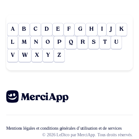
A
B
C
D
E
F
G
H
I
J
K
L
M
N
O
P
Q
R
S
T
U
V
W
X
Y
Z
Mentions légales et conditions générales d’utilisation et de services
© 2026 LeDico par MerciApp. Tous droits réservés.