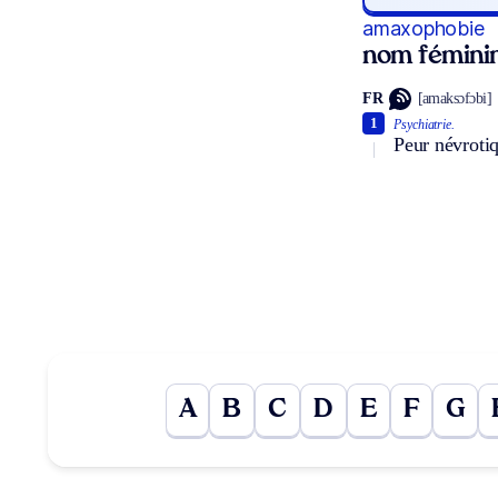
amaxophobie
nom fémini
FR
[amaksɔfɔbi]
1
Psychiatrie.
Peur névroti
A
B
C
D
E
F
G