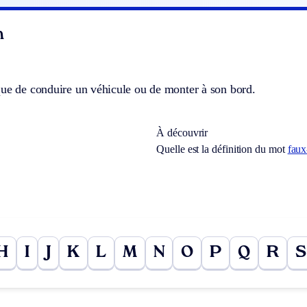
n
que de conduire un véhicule ou de monter à son bord.
À découvrir
Quelle est la définition du mot
faux
H
I
J
K
L
M
N
O
P
Q
R
S