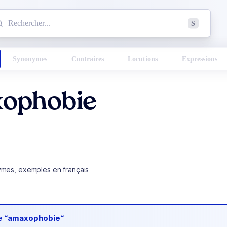
mmencez à chercher un mot dans le dictionnaire :
S
esults found.
Synonymes
Contraires
Locutions
Expressions
ophobie
ymes, exemples en français
de
“amaxophobie“