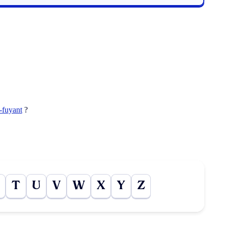
-fuyant
?
T
U
V
W
X
Y
Z