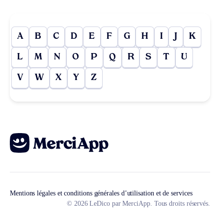
A
B
C
D
E
F
G
H
I
J
K
L
M
N
O
P
Q
R
S
T
U
V
W
X
Y
Z
Mentions légales et conditions générales d’utilisation et de services
© 2026 LeDico par MerciApp. Tous droits réservés.