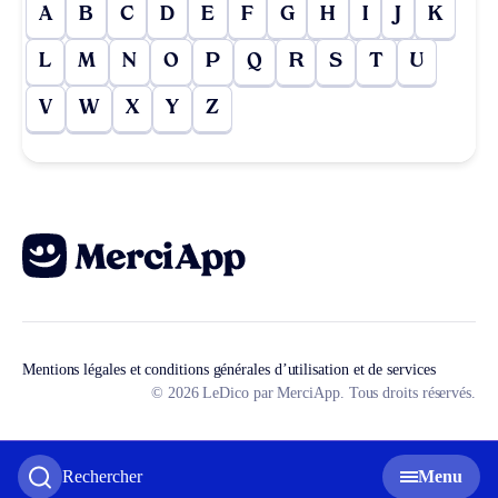
A
B
C
D
E
F
G
H
I
J
K
L
M
N
O
P
Q
R
S
T
U
V
W
X
Y
Z
Mentions légales et conditions générales d’utilisation et de services
© 2026 LeDico par MerciApp. Tous droits réservés.
Rechercher
Menu