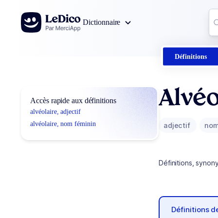
Aller au contenu
Co
Dictionnaire
0
r
Définitions
Alvéo
Accès rapide aux définitions
alvéolaire, adjectif
alvéolaire, nom féminin
adjectif
nom
Définitions, synon
Définitions 