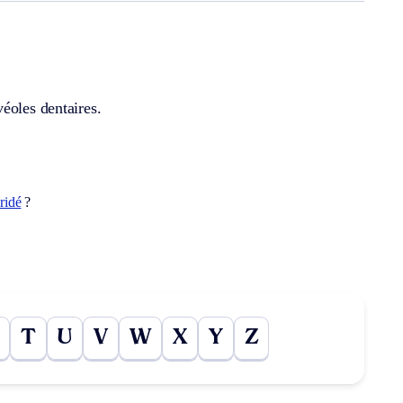
éoles dentaires.
ridé
?
T
U
V
W
X
Y
Z