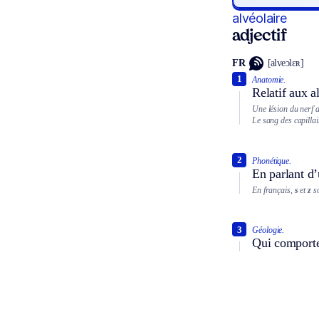
alvéolaire
adjectif
FR
[alveɔlɛʀ]
1
Anatomie.
Relatif aux a
Une lésion du nerf a
Le sang des capillai
2
Phonétique.
En parlant d’
En français,
s
et
z
so
3
Géologie.
Qui comporte