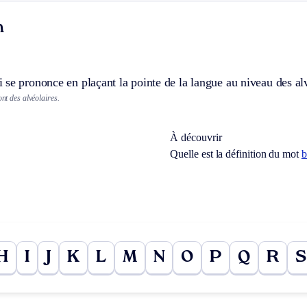
n
se prononce en plaçant la pointe de la langue au niveau des alv
nt des alvéolaires.
À découvrir
Quelle est la définition du mot
b
H
I
J
K
L
M
N
O
P
Q
R
S