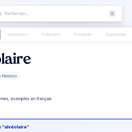
mmencez à chercher un mot dans le dictionnaire :
S
esults found.
Synonymes
Contraires
Locutions
Expressions
laire
 féminin
ymes, exemples en français
de
“alvéolaire“