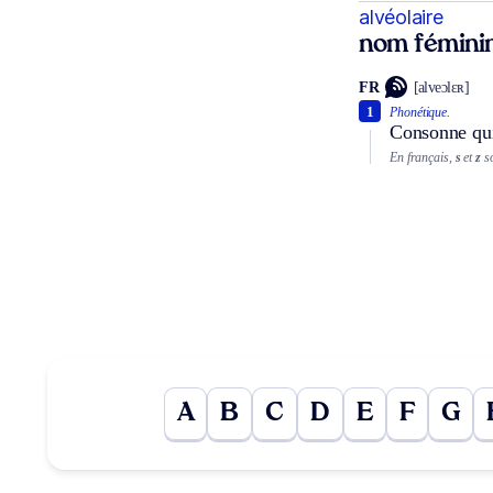
alvéolaire
nom fémini
FR
[alveɔlɛʀ]
1
Phonétique.
Consonne qui 
En français,
s
et
z
so
A
B
C
D
E
F
G