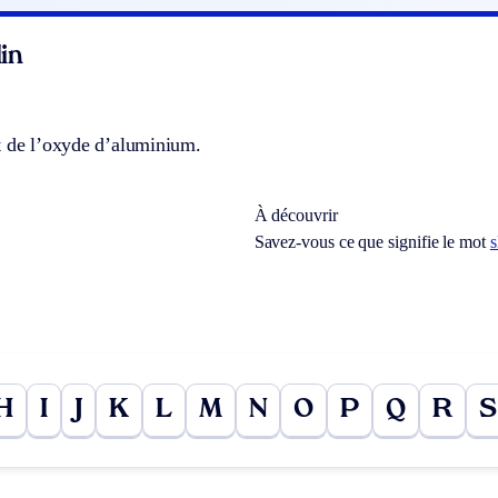
in
t de l’oxyde d’aluminium.
À découvrir
Savez-vous ce que signifie le mot
s
H
I
J
K
L
M
N
O
P
Q
R
S