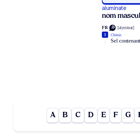
aluminate
nom mascul
FR
[alyminat]
1
Chimie.
Sel contenan
A
B
C
D
E
F
G