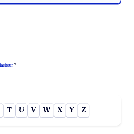
lasheur
?
T
U
V
W
X
Y
Z