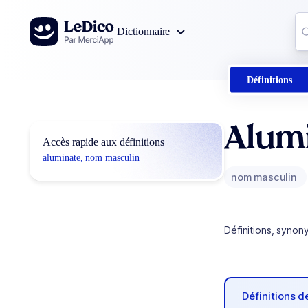
Aller au contenu
Co
Dictionnaire
0
r
Définitions
Alum
Accès rapide aux définitions
aluminate, nom masculin
nom masculin
Définitions, synon
Définitions 