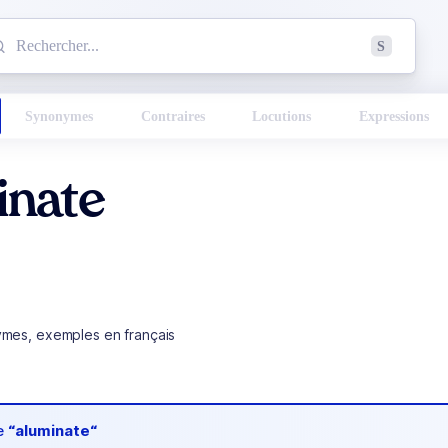
mmencez à chercher un mot dans le dictionnaire :
S
esults found.
Synonymes
Contraires
Locutions
Expressions
inate
ymes, exemples en français
de
“aluminate“