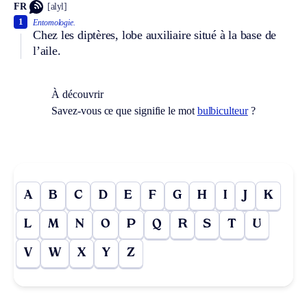
FR
[alyl]
1
Entomologie.
Chez les diptères, lobe auxiliaire situé à la base de
l’aile.
À découvrir
Savez-vous ce que signifie le mot
bulbiculteur
?
A
B
C
D
E
F
G
H
I
J
K
L
M
N
O
P
Q
R
S
T
U
V
W
X
Y
Z