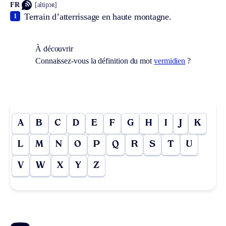
FR
[altipɔʀ]
Terrain d’atterrissage en haute montagne.
1
À découvrir
Connaissez-vous la définition du mot
vermidien
?
A
B
C
D
E
F
G
H
I
J
K
L
M
N
O
P
Q
R
S
T
U
V
W
X
Y
Z